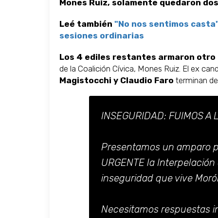
Mones Ruiz, solamente quedaron do
Leé también
"No nos sentimos casta":
sesiones ordinarias
Los 4 ediles restantes armaron otro
de la Coalición Cívica, Mones Ruiz. El ex ca
Magistocchi y Claudio Faro
terminan de 
INSEGURIDAD: FUIMOS A L
Presentamos un amparo pa
URGENTE la Interpelación 
inseguridad que vive Moró
Necesitamos respuestas in