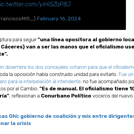
ic.twitter.com/yiHISZoP8J
_FranciscoMR_)
February 16, 2024
uptura para seguir
"una línea opositora al gobierno loca
 Cáceres) van a ser las manos que el oficialismo us
te".
en diciembre los dos concejales votaron para que el oficialis
oda la oposición había construido unidad para evitarlo.
Fue un
ro para la interpelación al intendente
: no fue acompañado po
tos por el Cambio.
"Es de manual. El oficialismo tiene 1
ría"
, reflexionan a
Conurbano Político
voceros del nuevo
as Ghi: gobierno de coalición y mix entre dirigente
ar la crisis