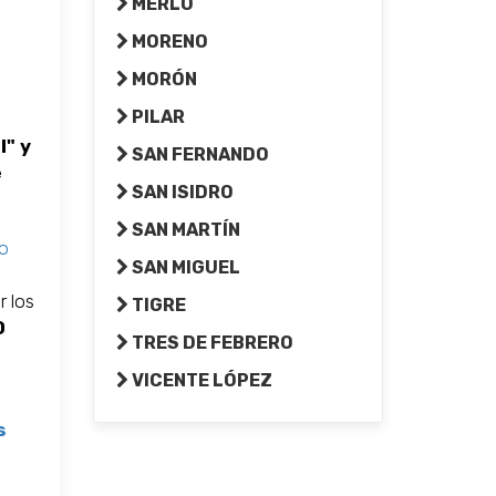
MERLO
MORENO
MORÓN
PILAR
l" y
SAN FERNANDO
e
SAN ISIDRO
SAN MARTÍN
mo
SAN MIGUEL
r los
TIGRE
0
TRES DE FEBRERO
VICENTE LÓPEZ
s