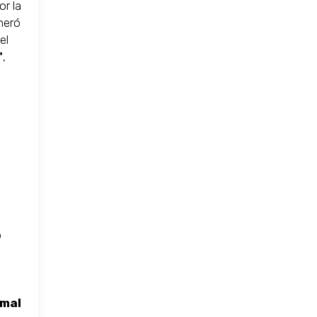
or la
neró
el
"
,
o
 mal