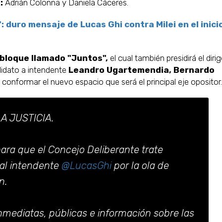
s:
Adrián Colonna y Daniela Cáceres.
 duro mensaje de Lucas Ghi contra Milei en el inici
 bloque llamado "Juntos",
el cual también presidirá el diri
ndidato a intendente
Leandro Ugartemendia, Bernardo
conformar el nuevo espacio que será el principal eje opositor
A JUSTICIA.
ra que el Concejo Deliberante trate
al intendente
@LucasGhi
por la ola de
n.
mediatas, públicas e información sobre las