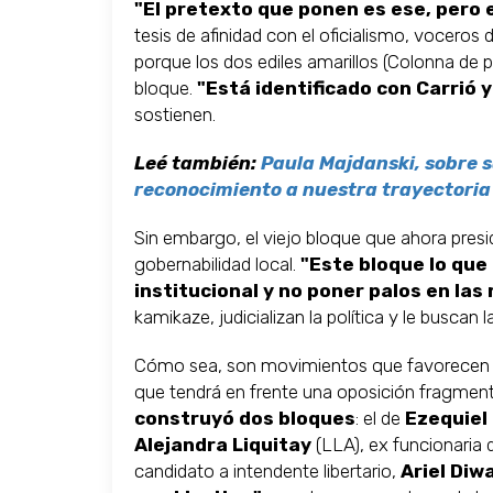
"El pretexto que ponen es ese, pero e
tesis de afinidad con el oficialismo, vocero
porque los dos ediles amarillos (Colonna de 
bloque.
"Está identificado con Carrió 
sostienen.
Leé también:
Paula Majdanski, sobre su
reconocimiento a nuestra trayectoria 
Sin embargo, el viejo bloque que ahora pres
gobernabilidad local.
"Este bloque lo que
institucional y no poner palos en las
kamikaze, judicializan la política y le buscan 
Cómo sea, son movimientos que favorecen a 
que tendrá en frente una oposición fragmen
construyó dos bloques
: el de
Ezequiel 
Alejandra Liquitay
(LLA), ex funcionaria 
candidato a intendente libertario,
Ariel Diw