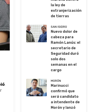
la ley de
extranjerización
de tierras
SAN ISIDRO
Nuevo dolor de
cabeza para
Ramón Lanús: el
secretario de
Seguridad duró
solo dos
semanas en el
cargo
MORÓN
pió
.
Marinucci
r
confirmó que
será candidato
a intendente de
Morón y lanzó