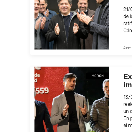
21/
de 
rat
Cám
Leer
Ex
MORÓN
im
13/0
ree
un 
En p
el m