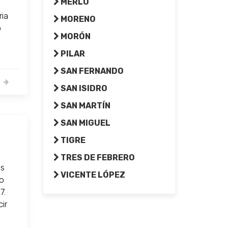
MERLO
ria
MORENO
o
MORÓN
PILAR
SAN FERNANDO
SAN ISIDRO
SAN MARTÍN
SAN MIGUEL
TIGRE
TRES DE FEBRERO
as
VICENTE LÓPEZ
do
7.
cir