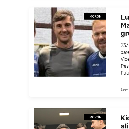
Lu
MORÓN
Ma
gr
23/
par
Vic
Pes
Fut
Leer
Ki
MORÓN
al