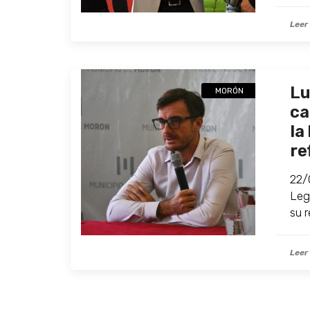
Leer
Lu
MORÓN
ca
la
re
22/
Legi
su 
Leer