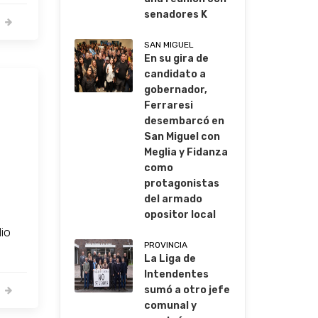
senadores K
SAN MIGUEL
En su gira de
candidato a
gobernador,
Ferraresi
desembarcó en
San Miguel con
Meglia y Fidanza
como
protagonistas
del armado
a
opositor local
dio
PROVINCIA
La Liga de
Intendentes
sumó a otro jefe
comunal y