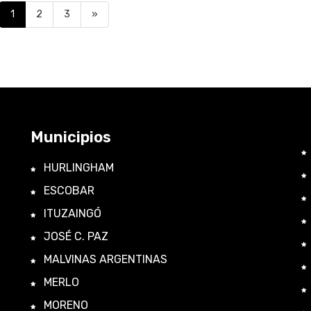
1
2
3
»
Municipios
HURLINGHAM
ESCOBAR
ITUZAINGÓ
JOSÉ C. PAZ
MALVINAS ARGENTINAS
MERLO
MORENO