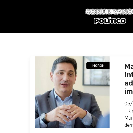
Ma
MORÓN
in
ad
im
05/
FR 
Mun
derr