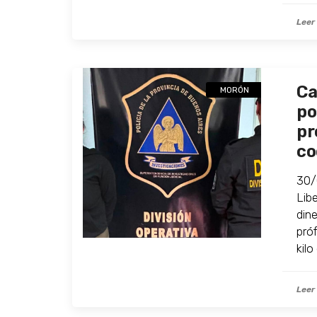
Leer
Ca
MORÓN
po
pr
co
30/
Lib
din
pró
kilo
Leer