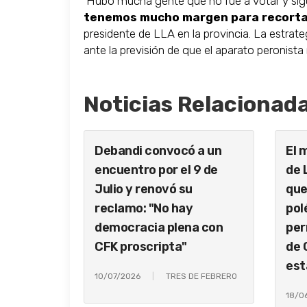
'Hubo mucha gente que no fue a votar y si
tenemos mucho margen para recorta
presidente de LLA en la provincia. La estrateg
ante la previsión de que el aparato peronista
Noticias Relacionad
Debandi convocó a un
El 
encuentro por el 9 de
de 
Julio y renovó su
que
reclamo: "No hay
pol
democracia plena con
per
CFK proscripta"
de 
est
10/07/2026
TRES DE FEBRERO
18/0