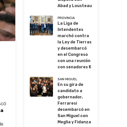
Abad y Lousteau
PROVINCIA
La Liga de
Intendentes
marchó contra
la Ley de Tierras
y desembarcó
en el Congreso
con una reunión
con senadores K
SAN MIGUEL
En su gira de
candidato a
gobernador,
scó
Ferraresi
desembarcó en
la
San Miguel con
Meglia y Fidanza
de