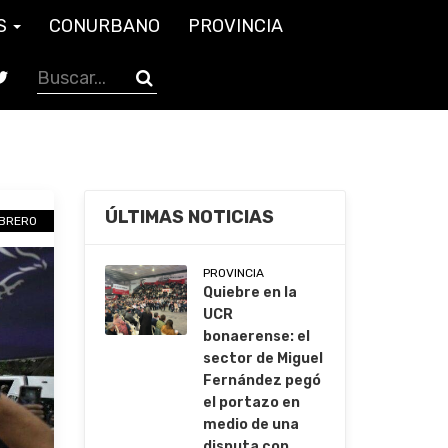
S
CONURBANO
PROVINCIA
ÚLTIMAS NOTICIAS
EBRERO
PROVINCIA
Quiebre en la
UCR
bonaerense: el
sector de Miguel
Fernández pegó
el portazo en
medio de una
disputa con