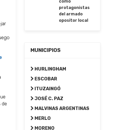
como
protagonistas
del armado
opositor local
jar
luego
MUNICIPIOS
e
HURLINGHAM
a
ESCOBAR
ITUZAINGÓ
que
JOSÉ C. PAZ
s de
MALVINAS ARGENTINAS
MERLO
MORENO