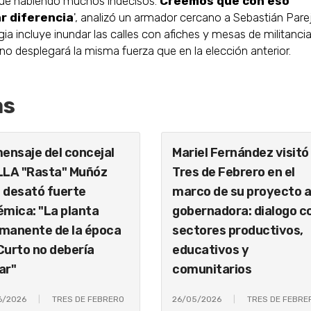
gue habiendo muchos indecisos.
Creemos que con eso
r diferencia
', analizó un armador cercano a Sebastián Pare
ia incluye inundar las calles con afiches y mesas de militancia
 no desplegará la misma fuerza que en la elección anterior.
as
mensaje del concejal
Mariel Fernández visitó
LLA "Rasta" Muñóz
Tres de Febrero en el
 desató fuerte
marco de su proyecto 
émica: "La planta
gobernadora: dialogo c
manente de la época
sectores productivos,
Curto no debería
educativos y
ar"
comunitarios
6/2026
TRES DE FEBRERO
26/05/2026
TRES DE FEBRE