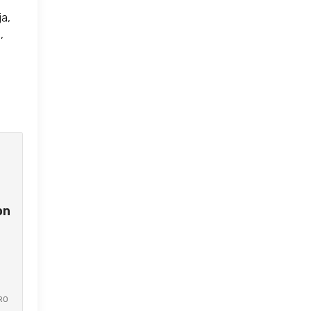
ja,
,
a
on
RO