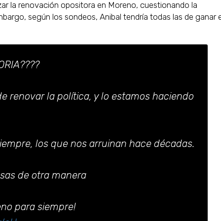
ar la renovación opositora en Moreno, cuestionando la
mbargo, según los sondeos, Anibal tendría todas las de ganar 
ORIA????
renovar la política, y lo estamos haciendo
siempre, los que nos arruinan hace décadas.
osas de otra manera
no para siempre!