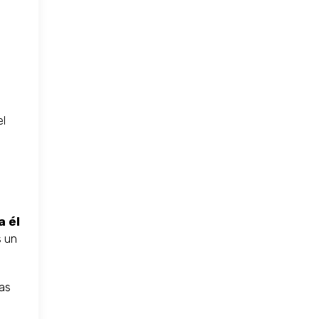
el
a él
s un
tas