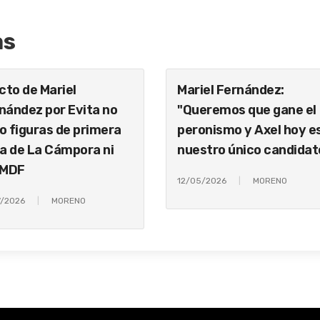
as
acto de Mariel
Mariel Fernández:
nández por Evita no
"Queremos que gane el
o figuras de primera
peronismo y Axel hoy e
ea de La Cámpora ni
nuestro único candidat
 MDF
12/05/2026
MORENO
7/2026
MORENO