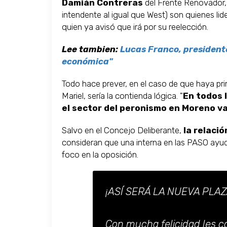
Damián Contreras
del Frente Renovador
intendente al igual que West) son quienes lid
quien ya avisó que irá por su reelección.
Lee tambien:
Lucas Franco, president
económica"
Todo hace prever, en el caso de que haya pri
Mariel, sería la contienda lógica. "
En todos l
el sector del peronismo en Moreno va
Salvo en el Concejo Deliberante,
la relaci
consideran que una interna en las PASO ayudar
foco en la oposición.
¡ASÍ SERÁ LA NUEVA PLAZ
Con mucha felicidad les c