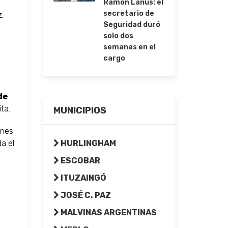
Ramón Lanús: el
secretario de
z,
Seguridad duró
solo dos
semanas en el
cargo
de
ita.
MUNICIPIOS
enes
a el
HURLINGHAM
ESCOBAR
ITUZAINGÓ
JOSÉ C. PAZ
MALVINAS ARGENTINAS