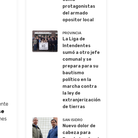
protagonistas
del armado
opositor local
PROVINCIA
La Liga de
Intendentes
sumó a otro jefe
comunal y se
prepara para su
bautismo
político en la
marcha contra
la ley de
extranjerización
ente
de tierras
se
nes
SAN ISIDRO
Nuevo dolor de
cabeza para