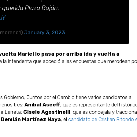
 querida Plaza Buján.
uY
fmoreno1)
January 3, 2023
elta Mariel lo pasa por arriba ida y vuelta a
 la intendenta que accedió a las encuestas que merodean por
s Gobierno, Juntos por el Cambio tiene varios candidatos a
menos tres:
Anibal Aseeff
, que es representante del históric
de Larreta;
Gisele Agostinelli
, que es concejala y tracciona
Demián Martínez Naya
, el
candidato de Cristian Ritondo e