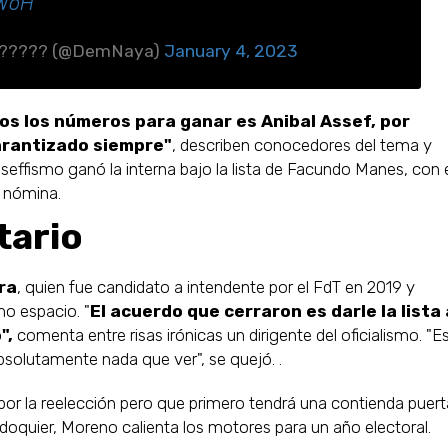
2WoH
??????? (@DemNaya)
January 4, 2023
dos los números para ganar es Anibal Assef, por
arantizado siempre"
, describen conocedores del tema y
seffismo ganó la interna bajo la lista de Facundo Manes, con 
a nómina.
tario
ra
, quien fue candidato a intendente por el FdT en 2019 y
mo espacio. "
El acuerdo que cerraron es darle la lista 
",
comenta entre risas irónicas un dirigente del oficialismo. "E
bsolutamente nada que ver", se quejó. .
por la reelección pero que primero tendrá una contienda puer
doquier, Moreno calienta los motores para un año electoral.