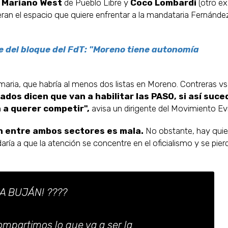
,
Mariano West
de Pueblo Libre y
Coco Lombardi
(otro ex
eran el espacio que quiere enfrentar a la mandataria Fernánde
e del bloque del FdT: "Moreno tiene autonomía
maria, que habría al menos dos listas en Moreno. Contreras vs
ados dicen que van a habilitar las PASO, si así suce
 a querer competir",
avisa un dirigente del Movimiento Ev
ón entre ambos sectores es mala.
No obstante, hay qui
ía a que la atención se concentre en el oficialismo y se pierd
A BUJÁN! ????
ompartimos lo que va a ser la