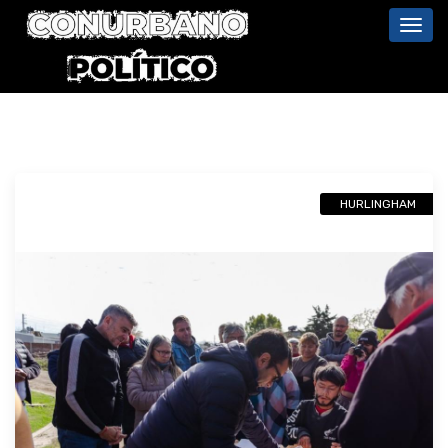
Toggl
navig
HURLINGHAM