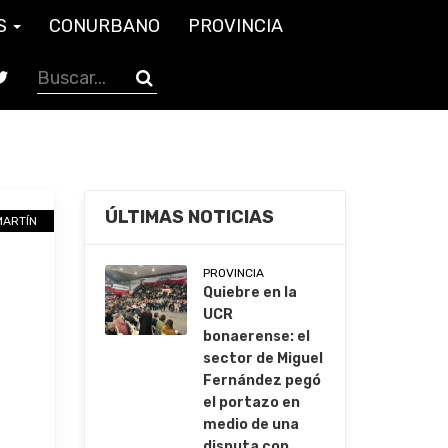
S
CONURBANO
PROVINCIA
ÚLTIMAS NOTICIAS
MARTÍN
PROVINCIA
Quiebre en la
UCR
bonaerense: el
sector de Miguel
Fernández pegó
el portazo en
medio de una
disputa con