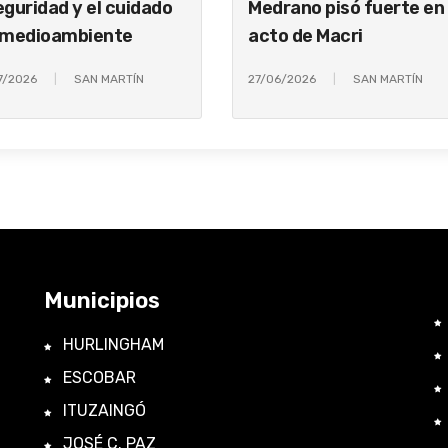
eguridad y el cuidado
Medrano pisó fuerte en 
 medioambiente
acto de Macri
7/2026
SAN MARTÍN
27/06/2026
SAN MARTÍN
Municipios
HURLINGHAM
ESCOBAR
ITUZAINGÓ
JOSÉ C. PAZ