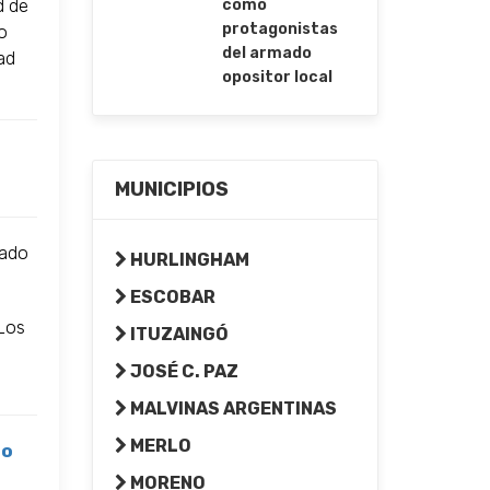
d de
como
protagonistas
io
del armado
ad
opositor local
MUNICIPIOS
lado
HURLINGHAM
ESCOBAR
"Los
ITUZAINGÓ
JOSÉ C. PAZ
MALVINAS ARGENTINAS
MERLO
do
MORENO