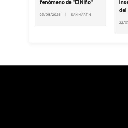
fenómeno de "El Niño"
ins
del
03/08/2026
SAN MARTÍN
22/0