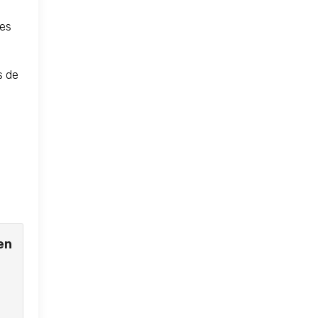
 es
s de
en