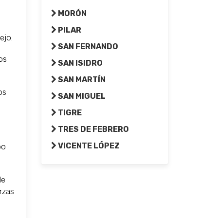
MORÓN
PILAR
cejo.
SAN FERNANDO
os
SAN ISIDRO
SAN MARTÍN
sos
SAN MIGUEL
TIGRE
TRES DE FEBRERO
VICENTE LÓPEZ
po
de
rzas