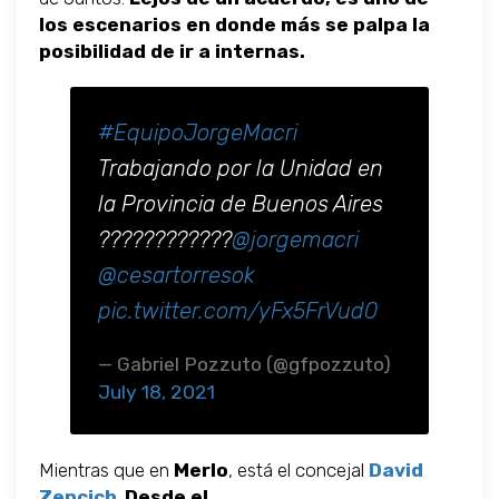
los escenarios en donde más se palpa la
posibilidad de ir a internas.
#EquipoJorgeMacri
Trabajando por la Unidad en
la Provincia de Buenos Aires
????????????
@jorgemacri
@cesartorresok
pic.twitter.com/yFx5FrVud0
— Gabriel Pozzuto (@gfpozzuto)
July 18, 2021
Mientras que en
Merlo
, está el concejal
David
Zencich
.
Desde el