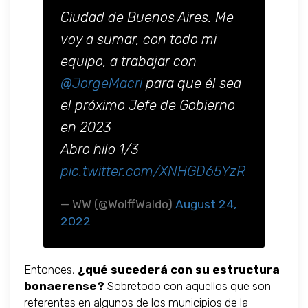
Ciudad de Buenos Aires. Me
voy a sumar, con todo mi
equipo, a trabajar con
@JorgeMacri
para que él sea
el próximo Jefe de Gobierno
en 2023
Abro hilo 1/3
pic.twitter.com/XNHGD65YzR
— WW (@WolffWaldo)
August 24,
2022
Entonces,
¿qué sucederá con su estructura
bonaerense?
Sobretodo con aquellos que son
referentes en algunos de los municipios de la