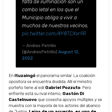
falta de iluminación son un
combo letal en los que el
Municipio obliga a vivir a
muchos de nuestros vecinos.
pic.twitter.com/4Y8TCXxr9R
— Andres Petrillo
(@AndresPetrillo)
August 12,
2022
En
Ituzaingó
el panorama similar. La coalición
opositora se encuentra dividida. Allí el ministro
porteño tiene al edil
Gabriel Pozzuto
. Pero
enfrente está su rival interno,
Gastón Di
Castelnuovo
que cosecha apoyos múltiples y se
muestra con la mayoría de los actores del abanico
de Juntos.
Lejos de un acuerdo, es uno de