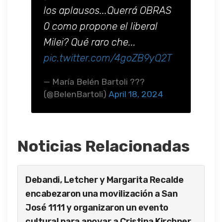
los aplausos...Querrá OBRAS
0 como propone el liberal
Milei? Qué raro che...
pic.twitter.com/4goZB9yQ2T
— María Belén Bartoli ???
(@BelenBartoli)
April 18, 2024
Noticias Relacionadas
Debandi, Letcher y Margarita Recalde
encabezaron una movilización a San
José 1111 y organizaron un evento
cultural para apoyar a Cristina Kirchner