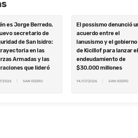
as
én es Jorge Berredo,
El possismo denunció u
nuevo secretario de
acuerdo entre el
uridad de San Isidro:
lanusismo y el gobierno
trayectoria en las
de Kicillof para lanzar e
rzas Armadas y las
endeudamiento de
raciones que lideró
$30.000 millones
7/2026
SAN ISIDRO
14/07/2026
SAN ISIDRO