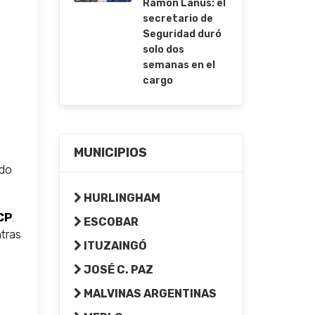
Ramón Lanús: el
secretario de
Seguridad duró
solo dos
semanas en el
cargo
MUNICIPIOS
ido
HURLINGHAM
CP
.
ESCOBAR
ntras
ITUZAINGÓ
JOSÉ C. PAZ
MALVINAS ARGENTINAS