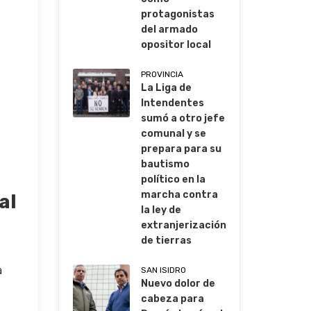
protagonistas
del armado
opositor local
PROVINCIA
La Liga de
Intendentes
sumó a otro jefe
comunal y se
prepara para su
bautismo
político en la
marcha contra
al
la ley de
extranjerización
de tierras
a
SAN ISIDRO
Nuevo dolor de
cabeza para