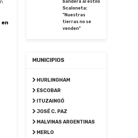
un
bandera al estilo
Scaloneta:
"Nuestras
tierras no se
 en
venden"
MUNICIPIOS
HURLINGHAM
ESCOBAR
ITUZAINGÓ
JOSÉ C. PAZ
MALVINAS ARGENTINAS
MERLO