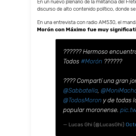
En un nuevo plenario de la militancia del Fr
discurso de alto contenido político, donde se
En una entrevista con radio AM530, el man
Morón con Máximo fue muy significati
?????? Hermoso encuentro j
Todos
#Morón
??????
???? Compartí una gran jo
@Sabbatella
,
@MoniMach
@TodosMoron
y de todas l
popular moronense.
pic.t
— Lucas Ghi (@LucasGhi)
Oct