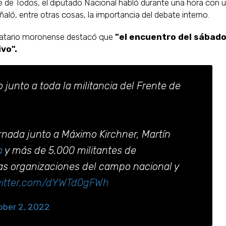
ete de Todos, el diputado Nacional habló durante una hora con 
ñaló, entre otras cosas, la importancia del debate interno.
datario moronense destacó que
"el encuentro del sábado
vo".
unto a toda la militancia del Frente de
rnada junto a Máximo Kirchner, Martín
a
y más de 5.000 militantes de
as organizaciones del campo nacional y
witter.com/dYWTd0gFWh
ober 2, 2022