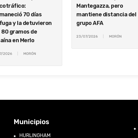
cotráfico:
Mantegazza, pero
maneció 70 días
mantiene distancia del
fuga y la detuvieron
grupo AFA
 80 gramos de
23/07/2026
MORÓN
aína en Merlo
7/2026
MORÓN
Municipios
HURLINGHAM