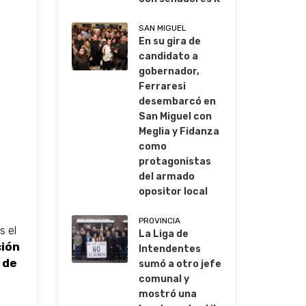
SAN MIGUEL
En su gira de
candidato a
gobernador,
Ferraresi
desembarcó en
San Miguel con
Meglia y Fidanza
como
protagonistas
del armado
opositor local
PROVINCIA
s el
La Liga de
ción
Intendentes
 de
sumó a otro jefe
comunal y
mostró una