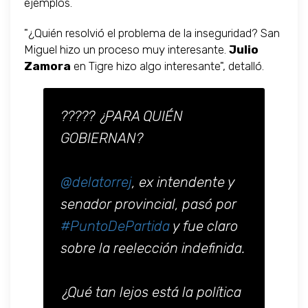
ejemplos.
"¿Quién resolvió el problema de la inseguridad? San
Miguel hizo un proceso muy interesante.
Julio
Zamora
en Tigre hizo algo interesante", detalló.
????? ¿PARA QUIÉN
GOBIERNAN?
@delatorrej
, ex intendente y
senador provincial, pasó por
#PuntoDePartida
y fue claro
sobre la reelección indefinida.
¿Qué tan lejos está la política