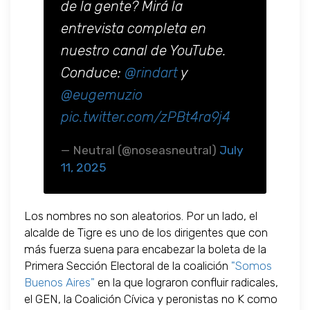
de la gente? Mirá la
entrevista completa en
nuestro canal de YouTube.
Conduce:
@rindart
y
@eugemuzio
pic.twitter.com/zPBt4ra9j4
— Neutral (@noseasneutral)
July
11, 2025
Los nombres no son aleatorios. Por un lado, el
alcalde de Tigre es uno de los dirigentes que con
más fuerza suena para encabezar la boleta de la
Primera Sección Electoral de la coalición
"Somos
Buenos Aires"
en la que lograron confluir radicales,
el GEN, la Coalición Cívica y peronistas no K como