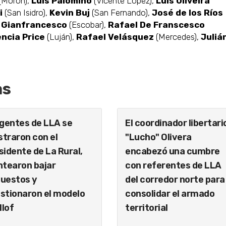
(Morón),
Luis Palomino
(Vicente López),
Luis Oliveira
i
(San Isidro),
Kevin Buj
(San Fernando),
José de los Ríos
 Gianfrancesco
(Escobar),
Rafael De Franscesco
encia Price
(Luján),
Rafael Velásquez
(Mercedes),
Juliá
as
igentes de LLA se
El coordinador libertari
traron con el
"Lucho" Olivera
sidente de La Rural,
encabezó una cumbre
ntearon bajar
con referentes de LLA
uestos y
del corredor norte para
stionaron el modelo
consolidar el armado
llof
territorial