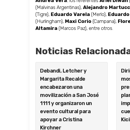
Andrea Vera
; los referentes
Ariel Diwan
(Malvinas Argentinas),
Alejandro Martucc
(Tigre),
Eduardo Varela
(Merlo),
Eduardo
(Hurlingham),
Maxi Corio
(Campana),
Flor
Altamira
(Marcos Paz), entre otros.
Noticias Relacionad
Debandi, Letcher y
Dir
Margarita Recalde
mos
encabezaron una
pre
movilización a San José
pla
1111 y organizaron un
imp
evento cultural para
cue
apoyar a Cristina
Kici
Kirchner