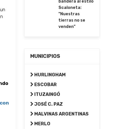
bandera al estilo
Scaloneta:
 un
"Nuestras
en
tierras no se
venden"
MUNICIPIOS
HURLINGHAM
ando
ESCOBAR
ITUZAINGÓ
 con
JOSÉ C. PAZ
MALVINAS ARGENTINAS
MERLO