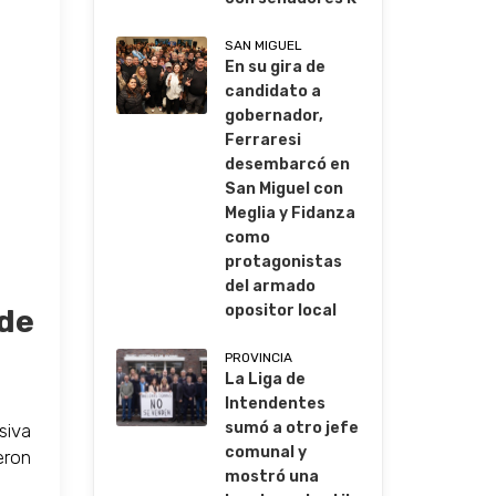
SAN MIGUEL
En su gira de
candidato a
gobernador,
Ferraresi
desembarcó en
San Miguel con
Meglia y Fidanza
como
protagonistas
del armado
opositor local
 de
PROVINCIA
La Liga de
Intendentes
sumó a otro jefe
rsiva
comunal y
eron
mostró una