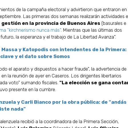
mientos de la campaña electoral y advirtieron que entraron en
 septiembre. Las primeras dos semanas realizarán actividades 
gestión en la provincia de Buenos Aires
(basurales e
lema "kirchnerismo nunca más"
. Mientras que las últimas dos
futuro, la esperanza y el trabajo de La Libertad Avanza".
, Massa y Katopodis con intendentes de la Primera:
 clave y el dato sobre Somos
odo el aparato y dispuestos a hacer fraude", la advertencia de
en la reunión de ayer en Caseros. Los dirigentes libertarios
 cada voto" sumando fiscales.
"La elección se gana cont
tuvo presente en la cumbre.
zuela y Carli Bianco por la obra pública: de "andás
diste nada"
 Valenzuela recibió a la coordinadora de la Primera Sección,