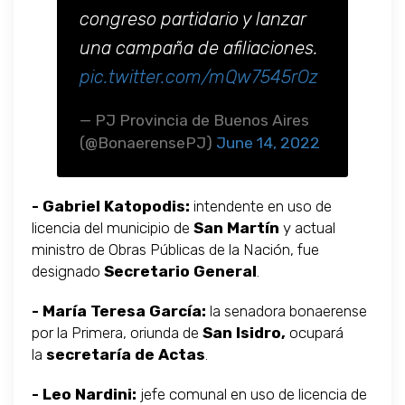
congreso partidario y lanzar
una campaña de afiliaciones.
pic.twitter.com/mQw7545rOz
— PJ Provincia de Buenos Aires
(@BonaerensePJ)
June 14, 2022
- Gabriel Katopodis:
intendente en uso de
licencia del municipio de
San Martín
y actual
ministro de Obras Públicas de la Nación, fue
designado
Secretario General
.
- María Teresa García:
la senadora bonaerense
por la Primera, oriunda de
San Isidro,
ocupará
la
secretaría de Actas
.
- Leo Nardini:
jefe comunal en uso de licencia de