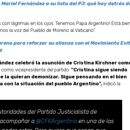
 Mariel Fernández a su lista del PJ: qué hay detrás d
s con lágrimas en los ojos. Tenemos Papa Argentino! Está bie
os la voz del Pueblo de Moreno al Vaticano".
 Moreno para reforzar su alianza con el Movimiento Evi
z
ández celebró la asunción de Cristina Kirchner com
 como vicepresidente del partido.
"Cristina sigue siendo
ue la quieran demonizar. Sigue pensando en el bien
con la situación del pueblo Argentino",
indicó la
oridades del Partido Justicialista de
e acompañar a
@CFKArgentina
en una de las