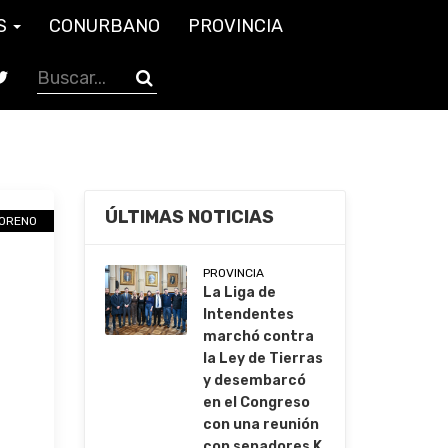
S
CONURBANO
PROVINCIA
ÚLTIMAS NOTICIAS
ORENO
PROVINCIA
La Liga de
Intendentes
marchó contra
la Ley de Tierras
y desembarcó
en el Congreso
con una reunión
con senadores K