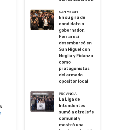
SAN MIGUEL
En su gira de
candidato a
gobernador,
Ferraresi
desembarcó en
San Miguel con
Meglia y Fidanza
como
protagonistas
del armado
opositor local
PROVINCIA
La Liga de
a:
Intendentes
sumó a otro jefe
o
comunal y
mostró una