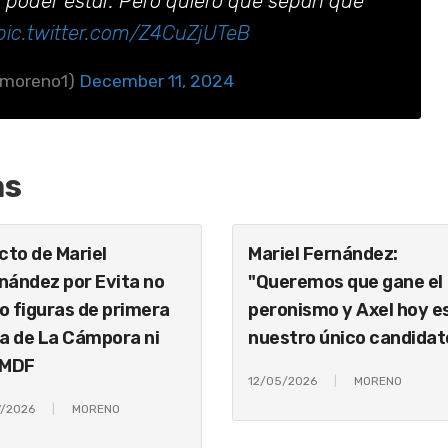
a poder estar. Pero quiero que sepan que
pic.twitter.com/Z4CuZjUTeB
fmoreno1)
December 11, 2024
as
acto de Mariel
Mariel Fernández:
nández por Evita no
"Queremos que gane el
o figuras de primera
peronismo y Axel hoy e
ea de La Cámpora ni
nuestro único candidat
 MDF
12/05/2026
MORENO
7/2026
MORENO