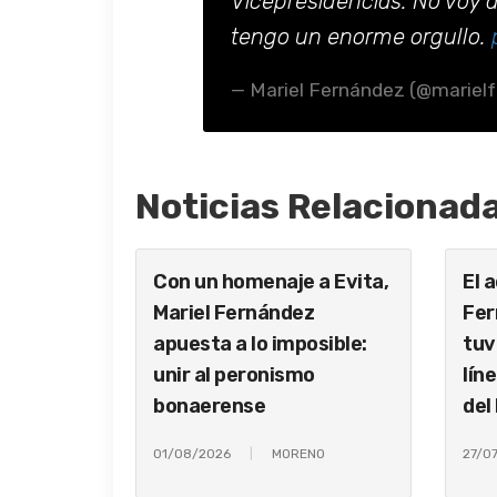
Vicepresidencias. No voy 
tengo un enorme orgullo.
— Mariel Fernández (@mariel
Noticias Relacionad
Con un homenaje a Evita,
El 
Mariel Fernández
Fer
apuesta a lo imposible:
tuv
unir al peronismo
lín
bonaerense
del
01/08/2026
MORENO
27/0