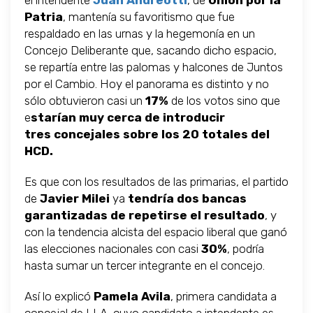
el intendente
Juan Andreotti
, de
Unión por la
Patria
, mantenía su favoritismo que fue
respaldado en las urnas y la hegemonía en un
Concejo Deliberante que, sacando dicho espacio,
se repartía entre las palomas y halcones de Juntos
por el Cambio. Hoy el panorama es distinto y no
sólo obtuvieron casi un
17%
de los votos sino que
e
starían muy cerca de introducir
tres concejales sobre los 20 totales del
HCD.
Es que con los resultados de las primarias, el partido
de
Javier Milei
ya
tendría dos bancas
garantizadas de repetirse el resultado
, y
con la tendencia alcista del espacio liberal que ganó
las elecciones nacionales con casi
30%
, podría
hasta sumar un tercer integrante en el concejo.
Así lo explicó
Pamela Avila
, primera candidata a