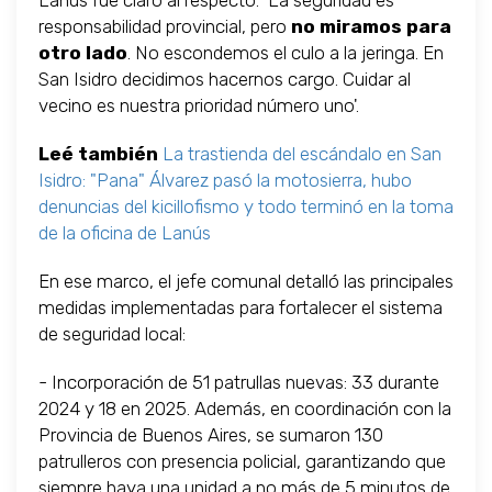
Lanús fue claro al respecto: 'La seguridad es
responsabilidad provincial, pero
no miramos para
otro lado
. No escondemos el culo a la jeringa. En
San Isidro decidimos hacernos cargo. Cuidar al
vecino es nuestra prioridad número uno'.
Leé también
La trastienda del escándalo en San
Isidro: "Pana" Álvarez pasó la motosierra, hubo
denuncias del kicillofismo y todo terminó en la toma
de la oficina de Lanús
En ese marco, el jefe comunal detalló las principales
medidas implementadas para fortalecer el sistema
de seguridad local:
- Incorporación de 51 patrullas nuevas: 33 durante
2024 y 18 en 2025. Además, en coordinación con la
Provincia de Buenos Aires, se sumaron 130
patrulleros con presencia policial, garantizando que
siempre haya una unidad a no más de 5 minutos de