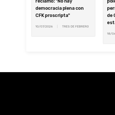
reclamo: "No hay
pol
democracia plena con
per
CFK proscripta"
de 
est
10/07/2026
TRES DE FEBRERO
18/0