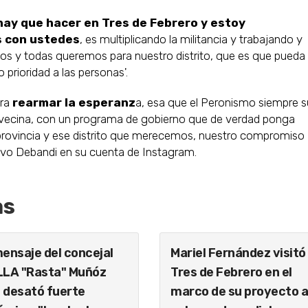
ay que hacer en Tres de Febrero y estoy
s con ustedes
, es multiplicando la militancia y trabajando y
s y todas queremos para nuestro distrito, que es que pueda
prioridad a las personas'.
ara
rearmar la esperanz
a, esa que el Peronismo siempre 
 y vecina, con un programa de gobierno que de verdad ponga
a provincia y ese distrito que merecemos, nuestro compromiso
tuvo Debandi en su cuenta de Instagram.
as
mensaje del concejal
Mariel Fernández visitó
LLA "Rasta" Muñóz
Tres de Febrero en el
 desató fuerte
marco de su proyecto 