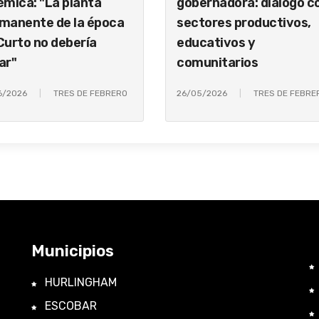
émica: "La planta
gobernadora: dialogo c
manente de la época
sectores productivos,
Curto no debería
educativos y
ar"
comunitarios
6/2026
TRES DE FEBRERO
26/05/2026
TRES DE FEBRE
Municipios
HURLINGHAM
ESCOBAR