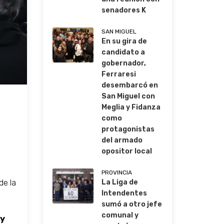
senadores K
SAN MIGUEL
En su gira de
candidato a
gobernador,
Ferraresi
desembarcó en
San Miguel con
Meglia y Fidanza
como
protagonistas
del armado
opositor local
PROVINCIA
de la
La Liga de
Intendentes
sumó a otro jefe
comunal y
 y