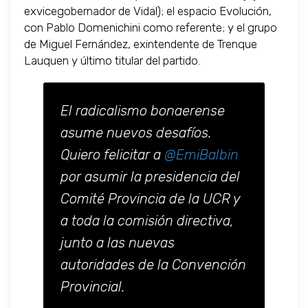
exvicegobernador de Vidal); el espacio Evolución,
con Pablo Domenichini como referente; y el grupo
de Miguel Fernández, exintendente de Trenque
Lauquen y último titular del partido.
El radicalismo bonaerense
asume nuevos desafíos.
Quiero felicitar a
@EmiBalbin
por asumir la presidencia del
Comité Provincia de la UCR y
a toda la comisión directiva,
junto a las nuevas
autoridades de la Convención
Provincial.