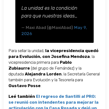
La unidad es la condición
para que nuestras ideas…
— Maxi Abad (@MaxiAbad)
May 9,
2026
Para sellar la unidad,
la vicepresidencia quedó
para Evolución, con Josefina Mendoza
; la
vicepresidencia primera para
Pablo
Zubiaurre
(del grupo de Fernández) y la
diputada
Alejandra Lorden
; la Secretaría General
también para Evolución y la Tesorería para
Gustavo Posse
.
Leé también
El regreso de Santilli al PRO:
se reunió con intendentes para mejorar la
articulación con la Casa Rosada y dejó un