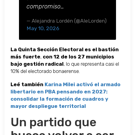
compromiso…
— Alejandra Lordén (@AleLorden)
May 10, 2026
La Quinta Sección Electoral es el bastión
más fuerte
,
con 12 de los 27 municipios
bajo gestión radical
, lo que representa casi el
10% del electorado bonaerense.
Leé también
Karina Milei activó el armado
libertario en PBA pensando en 2027:
consolidar la formación de cuadros y
mayor despliegue territorial
Un partido que